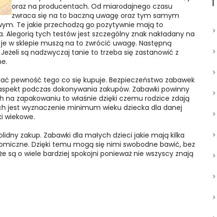
oraz na producentach. Od miarodajnego czasu
zwraca się na to baczną uwagę oraz tym samym
ym. Te jakie przechodzą go pozytywnie mają to
. Alegorią tych testów jest szczególny znak nakładany na
ą je w sklepie muszą na to zwrócić uwagę. Następną
żeli są nadzwyczaj tanie to trzeba się zastanowić z
ne.
dać pewność tego co się kupuje. Bezpieczeństwo zabawek
 aspekt podczas dokonywania zakupów. Zabawki powinny
ch na zapakowaniu to właśnie dzięki czemu rodzice zdają
ich jest wyznaczenie minimum wieku dziecka dla danej
i wiekowe.
lidny zakup. Zabawki dla małych dzieci jakie mają kilka
omiczne. Dzięki temu mogą się nimi swobodne bawić, bez
że są o wiele bardziej spokojni ponieważ nie wszyscy znają