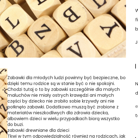
W
f
b
J
Zabawki dla młodych ludzi powinny być bezpieczne, bo
N
dzięki temu rodzice są w stanie być o nie spokojni.
Chodzi tutaj o to by zabawki szczególnie dla małych
d
maluchów nie miały ostrych krawędzi ani małych
części by dziecko nie zrobiło sobie krzywdy ani nie
e
połknęło zabawki. Dodatkowo muszą być zrobione z
materiałów nieszkodliwych dla zdrowia dziecka,
t
albowiem dzieci w wielu przypadkach biorą wszystko
do buzi.
zabawki drewniane dla dzieci
Tkwi w tym odpowiedzialność również na rodzicach, jak