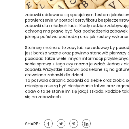
zabawki oddawane są specjalnym testom jakościow
potwierdzenie w postaci certyfikatu bezpieczeństwa
zabawki dla młodych ludzi. Kiedy rodzice zdobywaj
ochroną ma prawo być fakt pochodzenia zabawek. Je
jakiego państwa pochodzą oraz jak zostały wykona
Stale się można o to zapytać sprzedawcę by posia
jest bardzo ważne oraz powinno stanowić pierwszy
posiadać także wiele innych informacji przyklejony
sobie sprawę z tego czy można je wziąć. Jedną z n
zabawki. Wszystkie zabawki podzielone są na gatunk
drewniane zabawki dla dzieci
To pozwala odróżnić zabawki od siebie oraz zrobić so
miesięcy muszą być niesłychanie łatwe oraz ergon
obaw o to że stanie im się jakąś szkoda. Rodzice tak
się na zabawkach.
SHARE :