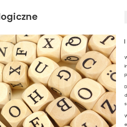
logiczne
W
i
p
D
d
W
e