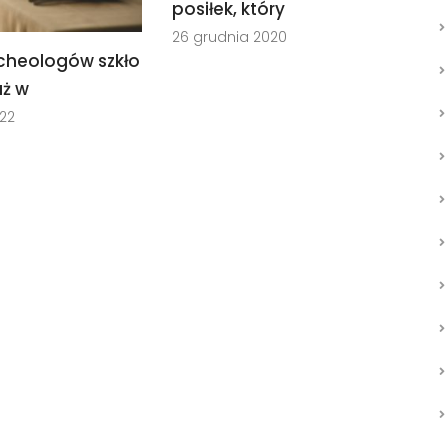
posiłek, który
26 grudnia 2020
cheologów szkło
uż w
022