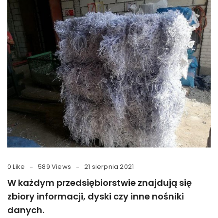
0 Like
589 Views
21 sierpnia 2021
W każdym przedsiębiorstwie znajdują się
zbiory informacji, dyski czy inne nośniki
danych.