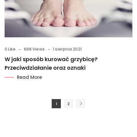
0 Like
698 Views
1 sierpnia 2021
W jaki sposób kurować grzybicę?
Przeciwdziałanie oraz oznaki
Read More
Nawigacja
1
2
po
wpisach