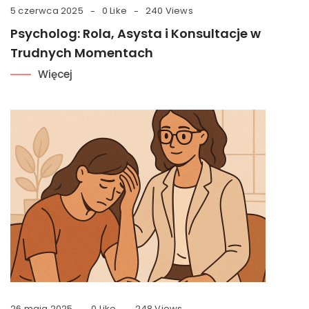
5 czerwca 2025
0 Like
240 Views
Psycholog: Rola, Asysta i Konsultacje w
Trudnych Momentach
Więcej
26 maja 2025
0 Like
248 Views