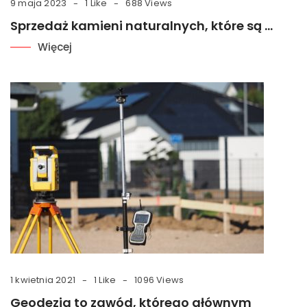
9 maja 2023
1 Like
688 Views
Sprzedaż kamieni naturalnych, które są …
Więcej
1 kwietnia 2021
1 Like
1096 Views
Geodezja to zawód, którego głównym