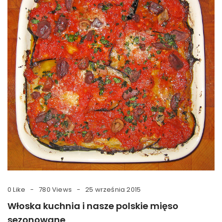
0 Like
780 Views
25 września 2015
Włoska kuchnia i nasze polskie mięso
sezonowane