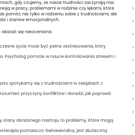
tach, gdy czujemy, że nasze trudności zaczynają nas
resją w pracy, problemami w rodzinie czy lękami, które
e pomóc nie tylko w radzeniu sobie z trudnościami, ale
dzi i stanów emocjonalnych.
e okazać się nieoceniona:
łczesne życie może być pełne zestresowania, który
ia. Psycholog pomoże w nauce kontrolowania stresem i
zęsto spotykamy się z trudnościami w związkach z
ozumieć przyczyny konfliktów i doradzi, jak poprawić
czy stany obniżonego nastroju to problemy, które mogą
choterapia poznawczo-behawioralna, jest skuteczną