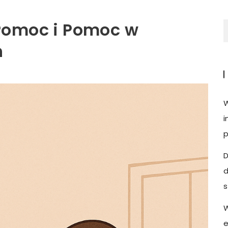
 Pomoc i Pomoc w
h
W
i
p
D
d
W
e