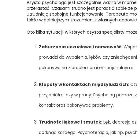
Asysta psychologa jest szczególnie ważna w momen
przerastać. Czasami trudno jest poradzić sobie ze p
utrudniają spokojne funkcjonowanie. Terapeuta moż
także w pełniejszym zrozumieniu własnych odpowie
Oto kilka sytuacji, w których asysta specjalisty moż
Zaburzenia uczuciowe i nerwowość
: Wspó
prowadzi do wypalenia, lęków czy zniechęcen
pokonywaniu z problemami emocjonalnymi.
Kłopoty w kontaktach międzyludzkich
: C
przyjaciółmi czy w pracy. Psycholog pomoże zr
kontakt oraz pokonywać problemy.
Trudności lękowe i smutek
: Lęk, depresja 
dotknąć każdego. Psychoterapia, jak np. psy