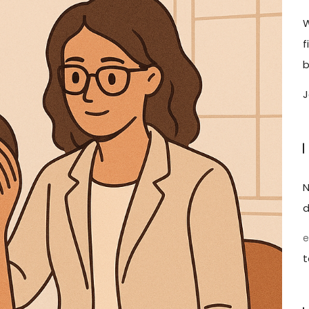
W
f
b
J
N
d
e
t